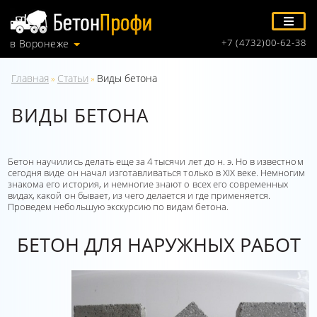
+7 (4732)00-62-38
в Воронеже
Главная
Статьи
Виды бетона
»
»
ВИДЫ БЕТОНА
Бетон научились делать еще за 4 тысячи лет до н. э. Но в известном
сегодня виде он начал изготавливаться только в XIX веке. Немногим
знакома его история, и немногие знают о всех его современных
видах, какой он бывает, из чего делается и где применяется.
Проведем небольшую экскурсию по видам бетона.
БЕТОН ДЛЯ НАРУЖНЫХ РАБОТ