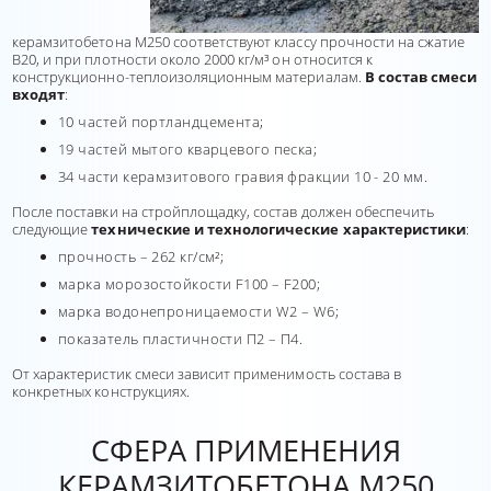
керамзитобетона М250 соответствуют классу прочности на сжатие
В20, и при плотности около 2000 кг/м³ он относится к
конструкционно-теплоизоляционным материалам.
В состав смеси
входят
:
10 частей портландцемента;
19 частей мытого кварцевого песка;
34 части керамзитового гравия фракции 10 - 20 мм.
После поставки на стройплощадку, состав должен обеспечить
следующие
технические и технологические характеристики
:
прочность – 262 кг/см²;
марка морозостойкости F100 – F200;
марка водонепроницаемости W2 – W6;
показатель пластичности П2 – П4.
От характеристик смеси зависит применимость состава в
конкретных конструкциях.
СФЕРА ПРИМЕНЕНИЯ
КЕРАМЗИТОБЕТОНА М250