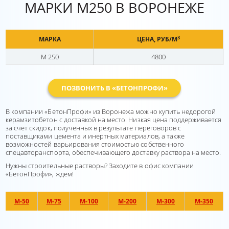
МАРКИ М250 В ВОРОНЕЖЕ
3
МАРКА
ЦЕНА, РУБ/М
М 250
4800
ПОЗВОНИТЬ В «БЕТОНПРОФИ»
В компании «БетонПрофи» из Воронежа можно купить недорогой
керамзитобетон с доставкой на место. Низкая цена поддерживается
за счет скидок, полученных в результате переговоров с
поставщиками цемента и инертных материалов, а также
возможностей варьирования стоимостью собственного
спецавторанспорта, обеспечивающего доставку раствора на место.
Нужны строительные растворы? Заходите в офис компании
«БетонПрофи», ждем!
М-50
М-75
М-100
М-200
М-300
М-350