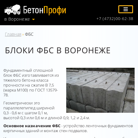
+7 (4732)00-62-38
в Воронеже
Главная
ФБС
»
БЛОКИ ФБС В ВОРОНЕЖЕ
Фундаментный сплошной
блок ФБС изготавливается из
тяжелого бетона класса
прочности на сжатие В 7,5
(марка М100) по ГОСТ 13579-
78.
Геометрически это
параллелепипед шириной
0,3 - 0,6 м с шагом 0,1 м,
высотой 0,3 или 0,6 м и длиной 0,9; 1,2 и 2,4 м.
Основное назначение ФБС
- устройство ленточных фундаментов
кирпичных зданий и монтаж стен подвалов.